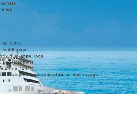
 achats
nelles
e 9h à 21h
 multilingue
rix d'un appel local
, par téléphone
de 24h à 72h
ons pratiques pour vous offrir un bon voyage