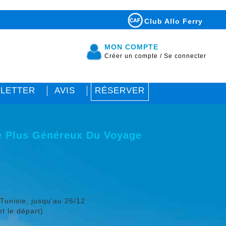
Club Allo Ferry
MON COMPTE
Créer un compte
/
Se connecter
LETTER
AVIS
RÉSERVER
e Plus Généreux Du Voyage
Tunisie, jusqu'au 26/12
nt le départ)